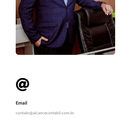

Email
contato@alcancecontabil.com.br